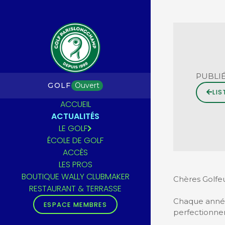
PUBLIÉ
GOLF
Ouvert
LIS
ACCUEIL
ACTUALITÉS
LE GOLF
ÉCOLE DE GOLF
ACCÈS
LES PROS
BOUTIQUE WALLY CLUBMAKER
Chères Golfeu
RESTAURANT & TERRASSE
Chaque année
ESPACE MEMBRES
perfectionner