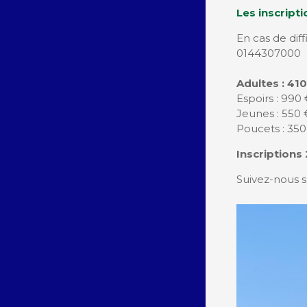
Les inscripti
En cas de diff
0144307000
Adultes : 41
Espoirs : 990
Jeunes : 550 
Poucets : 35
Inscriptions
Suivez-nous s